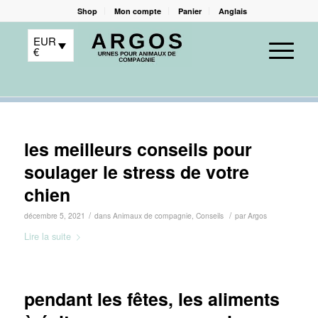
Shop
Mon compte
Panier
Anglais
EUR
€
les meilleurs conseils pour
soulager le stress de votre
chien
/
/
décembre 5, 2021
dans
Animaux de compagnie
,
Conseils
par
Argos
Lire la suite
pendant les fêtes, les aliments