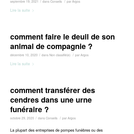
/
/
septembre 19, 2021
dans
Conseils
par
Argos
Lire la suite
comment faire le deuil de son
animal de compagnie ?
/
/
décembre 10, 2020
dans
Non classifié(e)
par
Argos
Lire la suite
comment transférer des
cendres dans une urne
funéraire ?
/
/
octobre 29, 2020
dans
Conseils
par
Argos
La plupart des entreprises de pompes funèbres ou des