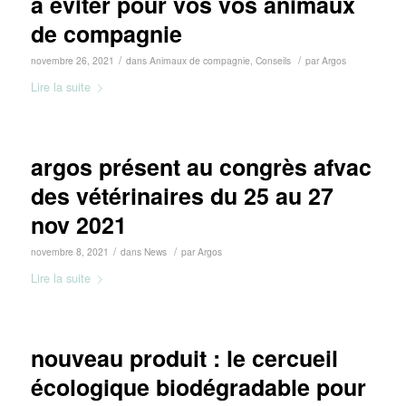
à éviter pour vos vos animaux
de compagnie
/
/
novembre 26, 2021
dans
Animaux de compagnie
,
Conseils
par
Argos
Lire la suite
argos présent au congrès afvac
des vétérinaires du 25 au 27
nov 2021
/
/
novembre 8, 2021
dans
News
par
Argos
Lire la suite
nouveau produit : le cercueil
écologique biodégradable pour