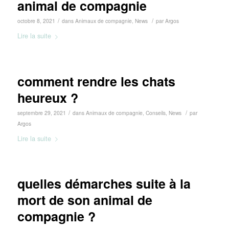
animal de compagnie
/
/
octobre 8, 2021
dans
Animaux de compagnie
,
News
par
Argos
Lire la suite
comment rendre les chats
heureux ?
/
/
septembre 29, 2021
dans
Animaux de compagnie
,
Conseils
,
News
par
Argos
Lire la suite
quelles démarches suite à la
mort de son animal de
compagnie ?